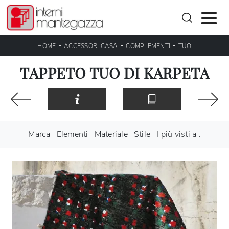
-
-
-
HOME
ACCESSORI CASA
COMPLEMENTI
TUO
TAPPETO TUO DI KARPETA
Marca
Elementi
Materiale
Stile
I più visti a :