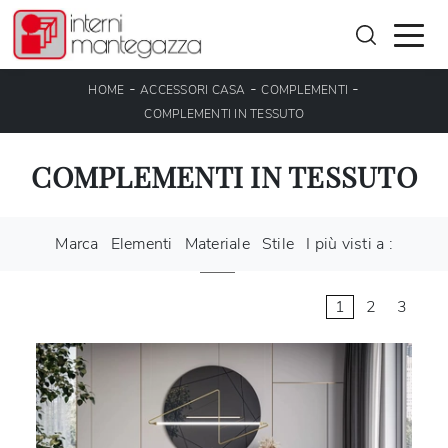
-
-
-
HOME
ACCESSORI CASA
COMPLEMENTI
COMPLEMENTI IN TESSUTO
COMPLEMENTI IN TESSUTO
Marca
Elementi
Materiale
Stile
I più visti a :
1
2
3