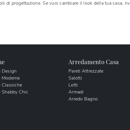
li di progettazione. Se vuoi cambiare il look della tua casa, ri
ne
Arredamento Casa
e Design
Pareti Attrezzate
e Moderne
Salotti
 Classiche
Letti
 Shabby Chic
Armadi
Arredo Bagno