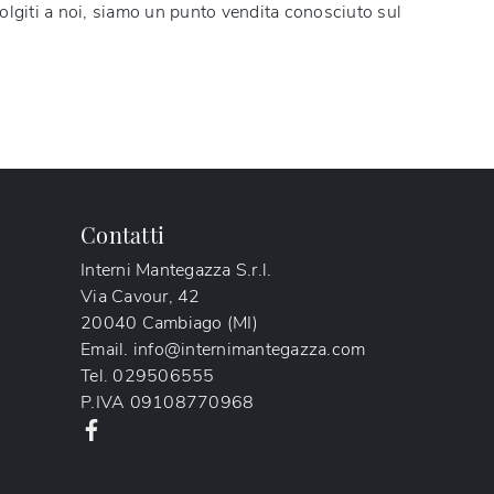
volgiti a noi, siamo un punto vendita conosciuto sul
Contatti
Interni Mantegazza S.r.l.
Via Cavour, 42
20040 Cambiago (MI)
Email.
info@internimantegazza.com
Tel.
029506555
P.IVA
09108770968