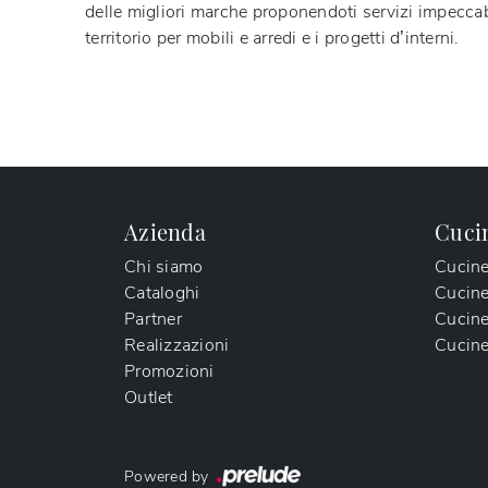
delle migliori marche proponendoti servizi impeccabi
territorio per mobili e arredi e i progetti d’interni.
Azienda
Cuci
Chi siamo
Cucin
Cataloghi
Cucin
Partner
Cucine
Realizzazioni
Cucine
Promozioni
Outlet
Powered by