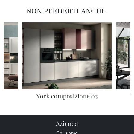
NON PERDERTI ANCHE:
04
York composizione 03
Y
Azienda
Chi siamo