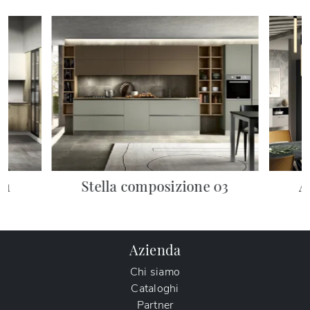
01
Stella composizione 03
A
Azienda
Chi siamo
Cataloghi
Partner