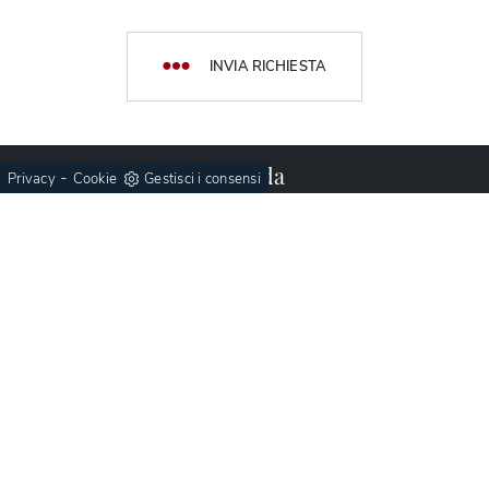
INVIA RICHIESTA
Azienda
-
Privacy
Cookie
Gestisci i consensi
Chi siamo
Cataloghi
Partner
Realizzazioni
Promozioni
Outlet
Cucine
Cucine Design
Cucine Moderne
Cucine Classiche