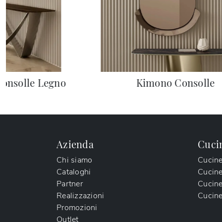
Consolle Legno
Kimono Consolle
Azienda
Cuci
Chi siamo
Cucin
Cataloghi
Cucin
Partner
Cucine
Realizzazioni
Cucine
Promozioni
Outlet