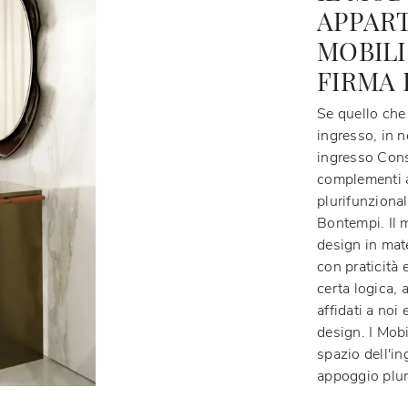
APPART
MOBILI
FIRMA
Se quello che 
ingresso, in 
ingresso Conso
complementi a
plurifunziona
Bontempi. Il m
design in mate
con praticità 
certa logica, 
affidati a noi
design. I Mobi
spazio dell'in
appoggio plur