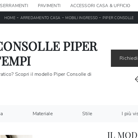
SERRAMENTI
PAVIMENTI
ACCESSORI CASA & UFFICIO
-
-
-
HOME
ARREDAMENTO CASA
MOBILI INGRESSO
PIPER CONSOLLE
CONSOLLE PIPER
TEMPI
Richiedi
ratico? Scopri il modello Piper Consolle di
ca
Materiale
Stile
I più vis
IL MOD