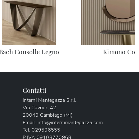
Bach Consolle Legno
Kimono Con
Contatti
Interni Mantegazza S.r.l.
Via Cavour, 42
20040 Cambiago (MI)
Email.
info@internimantegazza.com
Tel.
029506555
P.IVA
09108770968