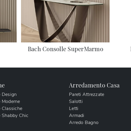
Bach Consolle SuperMarmo
ne
Arredamento Casa
e Design
Pareti Attrezzate
e Moderne
Salotti
 Classiche
Letti
 Shabby Chic
Armadi
Arredo Bagno