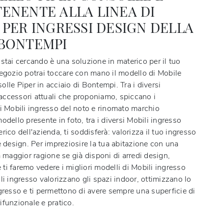
ENENTE ALLA LINEA DI
 PER INGRESSI DESIGN DELLA
 BONTEMPI
stai cercando è una soluzione in materico per il tuo
negozio potrai toccare con mano il modello di Mobile
lle Piper in acciaio di Bontempi. Tra i diversi
ccessori attuali che proponiamo, spiccano i
li Mobili ingresso del noto e rinomato marchio
odello presente in foto, tra i diversi Mobili ingresso
rico dell'azienda, ti soddisferà: valorizza il tuo ingresso
e design. Per impreziosire la tua abitazione con una
a maggior ragione se già disponi di arredi design,
 e ti faremo vedere i migliori modelli di Mobili ingresso
li ingresso valorizzano gli spazi indoor, ottimizzano lo
gresso e ti permettono di avere sempre una superficie di
ifunzionale e pratico.