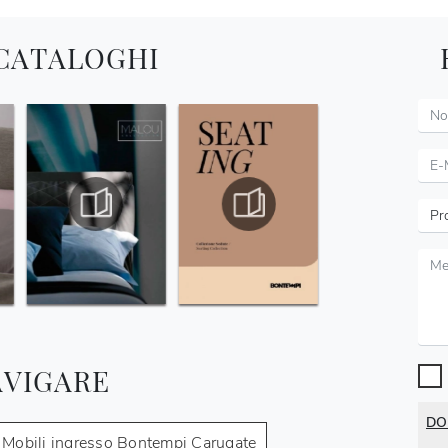
 CATALOGHI
AVIGARE
DO
Mobili ingresso Bontempi Carugate